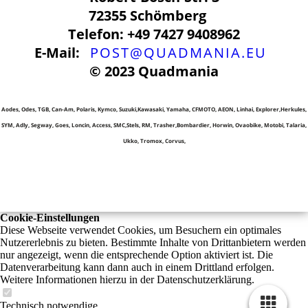
72355 Schömberg
Telefon: +49 7427 9408962
E-Mail:
POST@QUADMANIA.EU
© 2023 Quadmania
IMPRESSUM
DATENSCHUTZ
Aodes, Odes, TGB, Can-Am, Polaris, Kymco, Suzuki,Kawasaki, Yamaha, CFMOTO, AEON, Linhai, Explorer,Herkules,
SYM, Adly, Segway, Goes, Loncin, Access, SMC,Stels, RM, Trasher,Bombardier, Horwin, Ovaobike, Motobi, Talaria,
Ukko, Tromox, Corvus,
Cookie-Einstellungen
Diese Webseite verwendet Cookies, um Besuchern ein optimales
Nutzererlebnis zu bieten. Bestimmte Inhalte von Drittanbietern werden
nur angezeigt, wenn die entsprechende Option aktiviert ist. Die
Datenverarbeitung kann dann auch in einem Drittland erfolgen.
Weitere Informationen hierzu in der Datenschutzerklärung.
Technisch notwendige