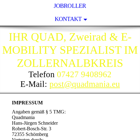
JOBROLLER
KONTAKT
IHR QUAD, Zweirad & E-
MOBILITY SPEZIALIST IM
ZOLLERNALBKREIS
Telefon
07427 9408962
E-Mail:
post@quadmania.eu
IMPRESSUM
Angaben gemäß § 5 TMG:
Quadmania
Hans-Jürgen Schneider
Robert-Bosch-Str. 3
72355 Schömberg
Vertreten durch: